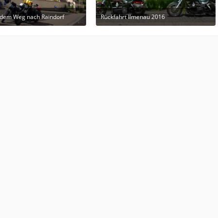
 dem Weg nach Raindorf
Rückfahrt Ilmenau 2016
. Juni 2019 um 13:27
19. März 2019 um 18:22
1