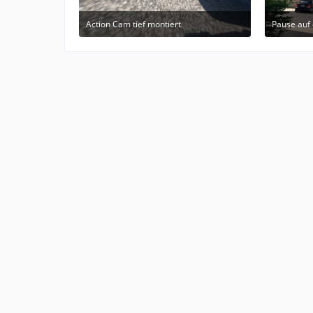
Action Cam tief montiert
Pause auf
11. September 2023 um 16:33
21
4