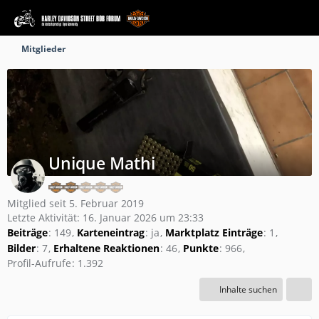
Mitglieder
Unique Mathi
Mitglied seit 5. Februar 2019
Letzte Aktivität:
16. Januar 2026 um 23:33
Beiträge
149
Karteneintrag
ja
Marktplatz Einträge
1
Bilder
7
Erhaltene Reaktionen
46
Punkte
966
Profil-Aufrufe
1.392
Inhalte suchen