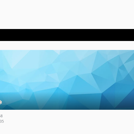
58
35