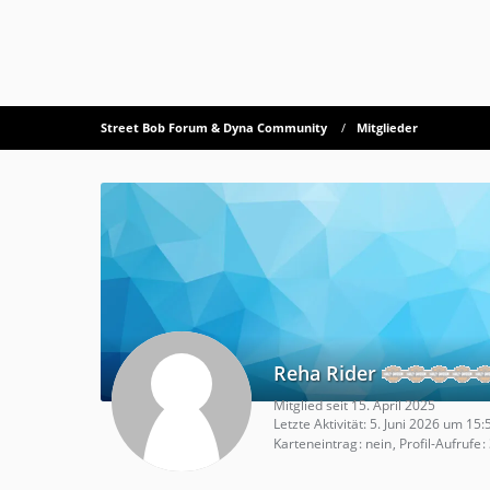
Street Bob Forum & Dyna Community
Mitglieder
Reha Rider
Mitglied seit 15. April 2025
Letzte Aktivität:
5. Juni 2026 um 15:
Karteneintrag
nein
Profil-Aufrufe