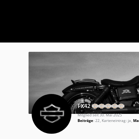
FX42
Mitglied seit 30. Mai 2025
Beiträge
22
Karteneintrag
ja
Mar