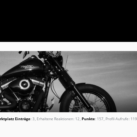
ktplatz Einträge
3
Erhaltene Reaktionen
12
Punkte
157
Profil-Aufrufe
119