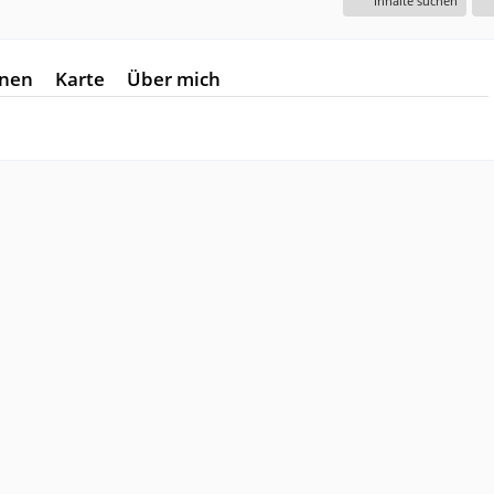
Inhalte suchen
onen
Karte
Über mich