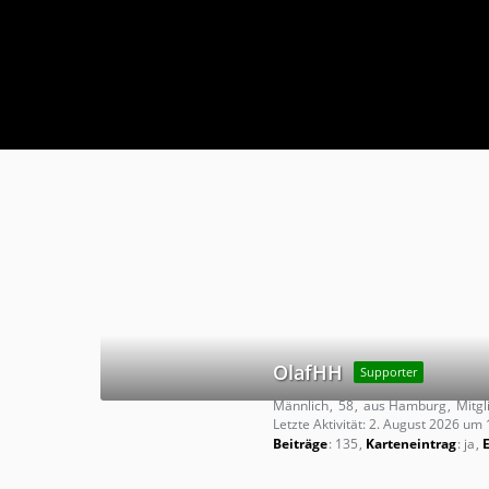
OlafHH
Supporter
Männlich
58
aus Hamburg
Mitgl
Letzte Aktivität:
2. August 2026 um 
Beiträge
135
Karteneintrag
ja