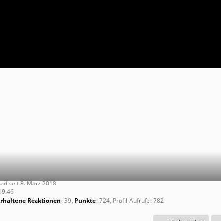
ied seit 8. März 2018
19:46
Erhaltene Reaktionen
39
Punkte
724
Profil-Aufrufe
782