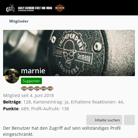
Mitglieder
marnie
Supporter
Mitglied seit 4. Juni 2018
Beiträge
128
Karteneintrag
ja
Erhaltene Reaktionen
44
Punkte
689
Profil-Aufrufe
138
Inhalte suchen
Der Benutzer hat den Zugriff auf sein vollständiges Profil
eingeschränkt.