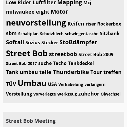
Mapping
Low Rider
Luftfilter
Mcj
Motor
milwaukee eight
neuvorstellung
Reifen
riser
Rockerbox
sbm
Sitzbank
Schaltplan
Schutzblech
schwingentasche
Softail
Stoßdämpfer
Sozius
Stecker
Street Bob
streetbob
Street Bob 2009
suche
Tacho
Tankdeckel
Street Bob 2017
Thunderbike
Tank umbau
teile
Tour
treffen
Umbau
TÜV
USA
Verkabelung
verlängern
zubehör
Vorstellung
vorverlegte
Werkzeug
Ölwechsel
Street Bob Meeting