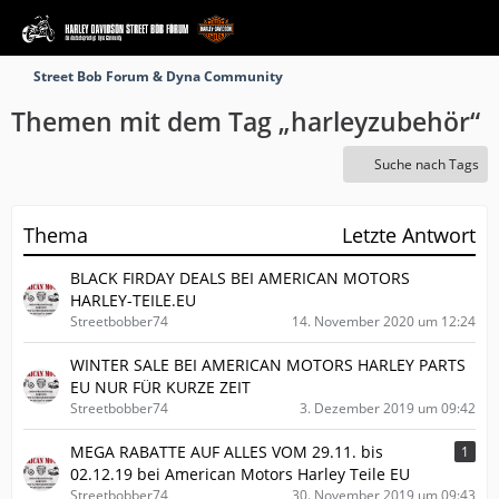
Street Bob Forum & Dyna Community
Themen mit dem Tag „harleyzubehör“
Suche nach Tags
Thema
Letzte Antwort
BLACK FIRDAY DEALS BEI AMERICAN MOTORS
HARLEY-TEILE.EU
Streetbobber74
14. November 2020 um 12:24
WINTER SALE BEI AMERICAN MOTORS HARLEY PARTS
EU NUR FÜR KURZE ZEIT
Streetbobber74
3. Dezember 2019 um 09:42
MEGA RABATTE AUF ALLES VOM 29.11. bis
1
02.12.19 bei American Motors Harley Teile EU
Streetbobber74
30. November 2019 um 09:43