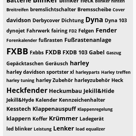
Batterie
blinker heck
blinker hinten
bremslichtschalter
Bremsscheibe
Breitreifen
Cover
Dyna
davidson
Derbycover
Dichtung
Dyna 103
Fender
dynojet
Fahrwerk
fairing
Felgen
FD2
Fußrastenanlage
fußrasten
Forenkalender
FXBB
FXDB
FXDB 103
Gabel
Fxbbs
Gaszug
harley
Gepäcktaschen
Geräusch
harley davidson sportster xl
harleyparts
Harley treffen
harley Zubehör
harleyzubehör
Heck
harley tuning
Heckfender
Heckumbau
Jekill&Hide
Jekill&Hyde
Kalender
Kennzeichenhalter
Kesstech
Klappenauspuff
Klappenregelung
Krümmer
klappern
Koffer
Ladegerät
Lenker
led blinker
Leistung
load equalizer