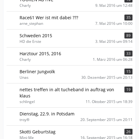
Charly
9. Mai 2016 um 12:48
Race61 Wer ist mit dabei ???
35
arne_stephan
7. Mai 2016 um 10:00
Schweden 2015
89
HD die Erste
3. Mai 2016 um 09:14
Harztour 2015, 2016
33
Charly
1. März 2016 um 06:28
Berliner Jungvolk
15
Unas
30. Dezember 2015 um 20:13
nettes treffen in alt tucheband in auftrag von
19
klaus
schlingel
11. Oktober 2015 um 18:39
Dienstag, 22.9. in Potsdam
troy®
20. September 2015 um 20:11
Skotti Geburtstag
26
Mini-Me
16. September 2015 um 16:18