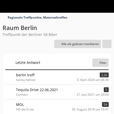
Regionale Treffpunkte, Motorradtreffen
Raum Berlin
Treffpunkt der Berliner SB Biker
Alle als gelesen markieren
Letzte Antwort
Filter
berlin treff
2,2k
harley hähner
3. April 2026 um 08:30
Tequila Drive 22.06.2021
5
Carmen
21. Juni 2021 um 20:04
MOL
54
HD die Erste
30. August 2018 um 16:41