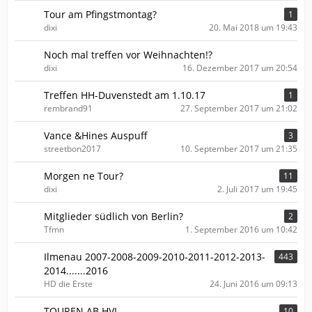
Tour am Pfingstmontag?
1
dixi
20. Mai 2018 um 19:43
Noch mal treffen vor Weihnachten!?
dixi
16. Dezember 2017 um 20:54
Treffen HH-Duvenstedt am 1.10.17
1
rembrand91
27. September 2017 um 21:02
Vance &Hines Auspuff
3
streetbon2017
10. September 2017 um 21:35
Morgen ne Tour?
11
dixi
2. Juli 2017 um 19:45
Mitglieder südlich von Berlin?
2
Tfmn
1. September 2016 um 10:42
Ilmenau 2007-2008-2009-2010-2011-2012-2013-
443
2014.......2016
HD die Erste
24. Juni 2016 um 09:13
TOUREN AB HVL
10