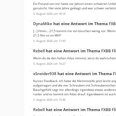
Ein Freund von mir hatte vor Jahren einen schweren Unfa
gerutscht. Hat viele Jahre geklagt und war schwer verletzt
5. August 2026 um 18:16
DynaMike
hat eine Antwort im Thema
FXB
[…] Hmm....21,5 kommt mir ein bisschen wenig vor. Wenn
21,5 Nm so im WH?
5. August 2026 um 17:43
Rebell
hat eine Antwort im Thema
FXBB Fli
Wenn du da den hohen Atlas nimmst, wirst du wahrschein
5. August 2026 um 16:27
xSneider938
hat eine Antwort im Thema
F
Kurzes Feedback. Ich habe die Klemmstelle jetzt leicht a
aufgetragen und die vier Schrauben mit Schraubensicherun
Bauchgefühl sagt mir allerdings irgendwie etwas anderes.
runter und es kommt ein Atlas drauf. Irgendwann ist auch
5. August 2026 um 15:46
Rebell
hat eine Antwort im Thema
FXBB Fli