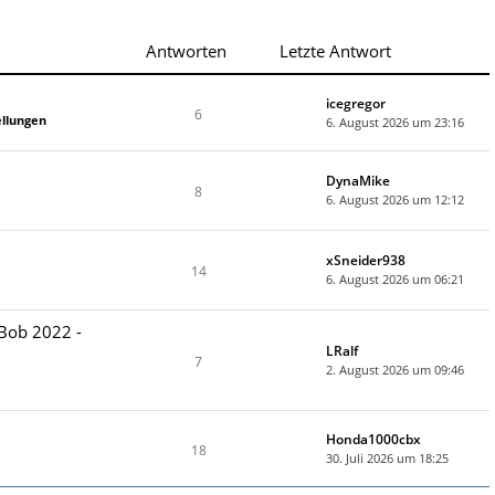
Antworten
Letzte Antwort
icegregor
6
llungen
6. August 2026 um 23:16
DynaMike
8
6. August 2026 um 12:12
xSneider938
14
6. August 2026 um 06:21
tBob 2022 -
LRalf
7
2. August 2026 um 09:46
Honda1000cbx
18
30. Juli 2026 um 18:25