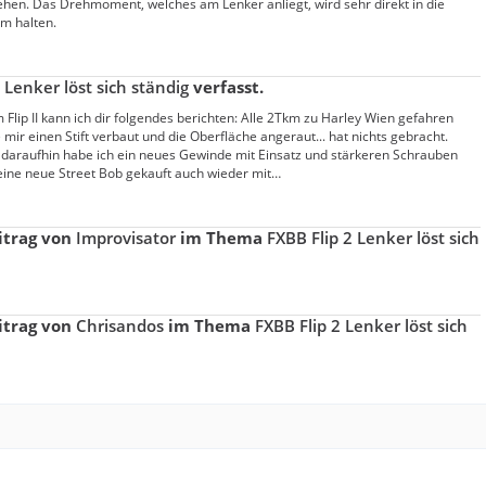
hen. Das Drehmoment, welches am Lenker anliegt, wird sehr direkt in die
m halten.
 Lenker löst sich ständig
verfasst.
lip II kann ich dir folgendes berichten: Alle 2Tkm zu Harley Wien gefahren
mir einen Stift verbaut und die Oberfläche angeraut... hat nichts gebracht.
daraufhin habe ich ein neues Gewinde mit Einsatz und stärkeren Schrauben
eine neue Street Bob gekauft auch wieder mit…
itrag von
Improvisator
im Thema
FXBB Flip 2 Lenker löst sich
itrag von
Chrisandos
im Thema
FXBB Flip 2 Lenker löst sich