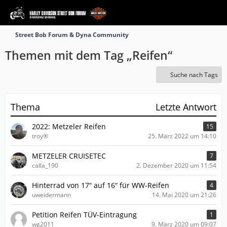
Street Bob Forum & Dyna Community
Themen mit dem Tag „Reifen“
Suche nach Tags
Thema
Letzte Antwort
2022: Metzeler Reifen
15
troy®
25. März 2022 um 14:10
METZELER CRUISETEC
7
calla_190
2. Dezember 2020 um 11:54
Hinterrad von 17“ auf 16“ für WW-Reifen
4
uweidermann
14. Mai 2020 um 21:26
Petition Reifen TÜV-Eintragung
1
wg2011
9. März 2020 um 09:07