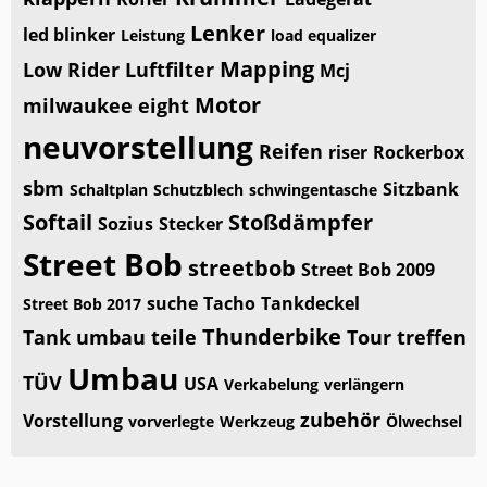
Lenker
led blinker
Leistung
load equalizer
Mapping
Low Rider
Luftfilter
Mcj
Motor
milwaukee eight
neuvorstellung
Reifen
riser
Rockerbox
sbm
Sitzbank
Schaltplan
Schutzblech
schwingentasche
Softail
Stoßdämpfer
Sozius
Stecker
Street Bob
streetbob
Street Bob 2009
suche
Tacho
Tankdeckel
Street Bob 2017
Thunderbike
Tank umbau
teile
Tour
treffen
Umbau
TÜV
USA
Verkabelung
verlängern
zubehör
Vorstellung
vorverlegte
Werkzeug
Ölwechsel