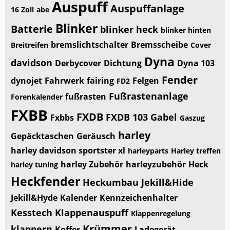
Auspuff
Auspuffanlage
16 Zoll
abe
Blinker
Batterie
blinker heck
blinker hinten
bremslichtschalter
Bremsscheibe
Breitreifen
Cover
Dyna
davidson
Derbycover
Dichtung
Dyna 103
Fender
dynojet
Fahrwerk
fairing
Felgen
FD2
Fußrastenanlage
fußrasten
Forenkalender
FXBB
FXDB
FXDB 103
Gabel
Fxbbs
Gaszug
harley
Gepäcktaschen
Geräusch
harley davidson sportster xl
harleyparts
Harley treffen
harley Zubehör
harleyzubehör
Heck
harley tuning
Heckfender
Heckumbau
Jekill&Hide
Jekill&Hyde
Kalender
Kennzeichenhalter
Kesstech
Klappenauspuff
Klappenregelung
Krümmer
klappern
Koffer
Ladegerät