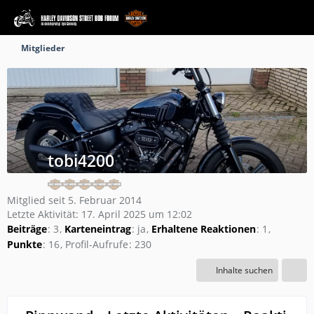
Mitglieder
tobi4200
Mitglied seit 5. Februar 2014
Letzte Aktivität:
17. April 2025 um 12:02
Beiträge
3
Karteneintrag
ja
Erhaltene Reaktionen
1
Punkte
16
Profil-Aufrufe
230
Inhalte suchen