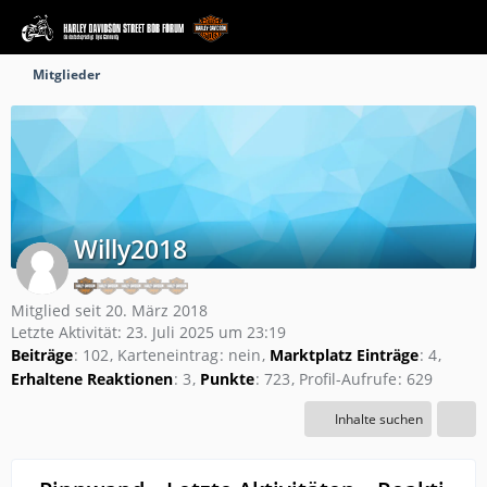
Mitglieder
Willy2018
Mitglied seit 20. März 2018
Letzte Aktivität:
23. Juli 2025 um 23:19
Beiträge
102
Karteneintrag
nein
Marktplatz Einträge
4
Erhaltene Reaktionen
3
Punkte
723
Profil-Aufrufe
629
Inhalte suchen