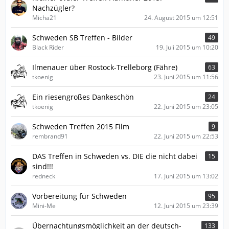
Nachzügler?
Micha21
24. August 2015 um 12:51
Schweden SB Treffen - Bilder
49
Black Rider
19. Juli 2015 um 10:20
Ilmenauer über Rostock-Trelleborg (Fähre)
63
tkoenig
23. Juni 2015 um 11:56
Ein riesengroßes Dankeschön
24
tkoenig
22. Juni 2015 um 23:05
Schweden Treffen 2015 Film
9
rembrand91
22. Juni 2015 um 22:53
DAS Treffen in Schweden vs. DIE die nicht dabei
15
sind!!!
redneck
17. Juni 2015 um 13:02
Vorbereitung für Schweden
95
Mini-Me
12. Juni 2015 um 23:39
Übernachtungsmöglichkeit an der deutsch-
133