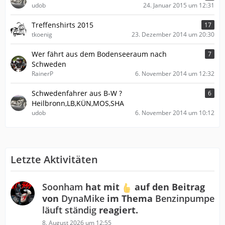
udob
24. Januar 2015 um 12:31
Treffenshirts 2015
17
tkoenig
23. Dezember 2014 um 20:30
Wer fährt aus dem Bodenseeraum nach
7
Schweden
RainerP
6. November 2014 um 12:32
Schwedenfahrer aus B-W ?
6
Heilbronn,LB,KÜN,MOS,SHA
udob
6. November 2014 um 10:12
Letzte Aktivitäten
Soonham
hat mit
auf den Beitrag
von
DynaMike
im Thema
Benzinpumpe
läuft ständig
reagiert.
8. August 2026 um 12:55