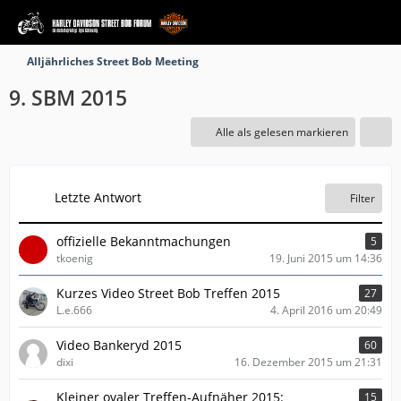
Alljährliches Street Bob Meeting
9. SBM 2015
Alle als gelesen markieren
Letzte Antwort
Filter
offizielle Bekanntmachungen
5
tkoenig
19. Juni 2015 um 14:36
Kurzes Video Street Bob Treffen 2015
27
L.e.666
4. April 2016 um 20:49
Video Bankeryd 2015
60
dixi
16. Dezember 2015 um 21:31
Kleiner ovaler Treffen-Aufnäher 2015:
15