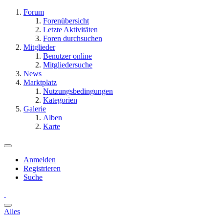
Forum
Forenübersicht
Letzte Aktivitäten
Foren durchsuchen
Mitglieder
Benutzer online
Mitgliedersuche
News
Marktplatz
Nutzungsbedingungen
Kategorien
Galerie
Alben
Karte
Anmelden
Registrieren
Suche
Alles