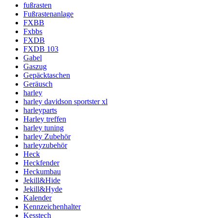
fußrasten
Fußrastenanlage
FXBB
Fxbbs
FXDB
FXDB 103
Gabel
Gaszug
Gepäcktaschen
Geräusch
harley
harley davidson sportster xl
harleyparts
Harley treffen
harley tuning
harley Zubehör
harleyzubehör
Heck
Heckfender
Heckumbau
Jekill&Hide
Jekill&Hyde
Kalender
Kennzeichenhalter
Kesstech