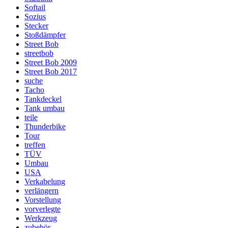
Softail
Sozius
Stecker
Stoßdämpfer
Street Bob
streetbob
Street Bob 2009
Street Bob 2017
suche
Tacho
Tankdeckel
Tank umbau
teile
Thunderbike
Tour
treffen
TÜV
Umbau
USA
Verkabelung
verlängern
Vorstellung
vorverlegte
Werkzeug
zubehör