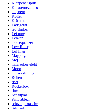
Klappenauspuff
Klappenregelung
klappern
Koffer
Krümmer
Ladegerät
led blinker
Leistung
Lenker
load equalizer
Low Rider
Luftfilter
Mapping
Mcj
milwaukee eight
Motor
neuvorstellung
Reifen
riser
Rockerbox
sbm
Schaltplan
Schutzblech
schwingentasche
Sitzbank