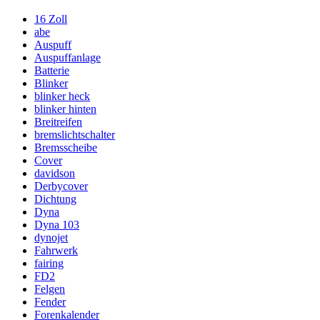
16 Zoll
abe
Auspuff
Auspuffanlage
Batterie
Blinker
blinker heck
blinker hinten
Breitreifen
bremslichtschalter
Bremsscheibe
Cover
davidson
Derbycover
Dichtung
Dyna
Dyna 103
dynojet
Fahrwerk
fairing
FD2
Felgen
Fender
Forenkalender