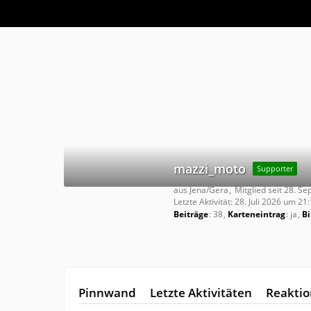
mazzi_moto
Supporter
aus Jena/Gera
Mitglied seit 28. S
Letzte Aktivität:
28. Juli 2026 um 21
Beiträge
38
Karteneintrag
ja
Bi
Pinnwand
Letzte Aktivitäten
Reakti