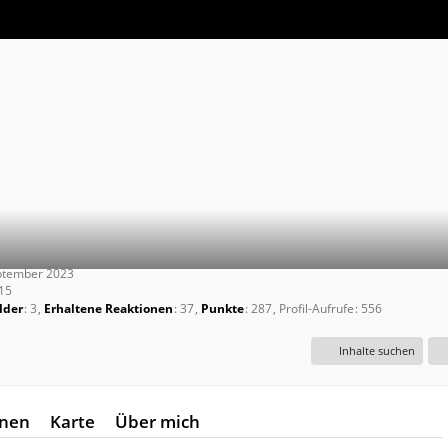
eptember 2023
:15
lder
3
Erhaltene Reaktionen
37
Punkte
287
Profil-Aufrufe
556
Inhalte suchen
onen
Karte
Über mich