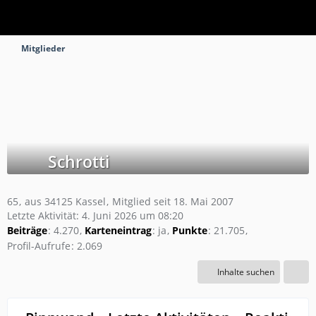
Mitglieder
Schrotti
65
aus 34125 Kassel
Mitglied seit 18. Mai 2007
Letzte Aktivität:
4. Juni 2026 um 08:20
Beiträge
4.270
Karteneintrag
ja
Punkte
21.705
Profil-Aufrufe
2.069
Inhalte suchen