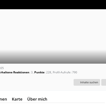
:05
Erhaltene Reaktionen
3
Punkte
228
Profil-Aufrufe
790
Inhalte suchen
onen
Karte
Über mich