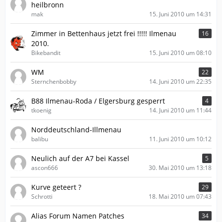
heilbronn
mak
15. Juni 2010 um 14:31
Zimmer in Bettenhaus jetzt frei !!!!! Ilmenau
16
2010.
Bikebandit
15. Juni 2010 um 08:10
WM
22
Sternchenbobby
14. Juni 2010 um 22:35
B88 Ilmenau-Roda / Elgersburg gesperrt
4
tkoenig
14. Juni 2010 um 11:44
Norddeutschland-Illmenau
balibu
11. Juni 2010 um 10:12
Neulich auf der A7 bei Kassel
5
ascon666
30. Mai 2010 um 13:18
Kurve geteert ?
29
Schrotti
18. Mai 2010 um 07:43
Alias Forum Namen Patches
34