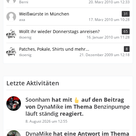
Berni
20. März 2010 um 12:33
Weißwürste in München
31
axa
17. März 2010 um 10:28
Wollt ihr wieder Donnerstags anreisen?
65
tkoenig
16. Januar 2010 um 11:28
Patches, Pokale, Shirts und mehr...
8
tkoenig
21. Dezember 2009 um 12:18
Letzte Aktivitäten
Soonham
hat mit
auf den Beitrag
von
DynaMike
im Thema
Benzinpumpe
läuft ständig
reagiert.
8. August 2026 um 12:55
DynaMike
hat eine Antwort im Thema