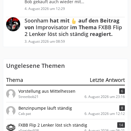
Bob gekauft auch wieder mit…
4. August 2026 um 12:29
Soonham
hat mit
auf den Beitrag
von
Improvisator
im Thema
FXBB Flip
2 Lenker löst sich ständig
reagiert.
3. August 2026 um 08:59
Ungelesene Themen
Thema
Letzte Antwort
Vorstellung aus Mittelhessen
6
Streetbob21
6. August 2026 um 23:16
Benzinpumpe läuft ständig
8
Cab pat
6. August 2026 um 12:12
FXBB Flip 2 Lenker löst sich ständig
14
xSneider938
6. August 2026 um 06:21