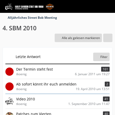
Alljährliches Street Bob Meeting
4. SBM 2010
Alle als gelesen markieren
Letzte Antwort
Filter
Der Termin steht fest
161
tkoenig
6. Januar 2011 um 19:27
Ab sofort könnt ihr euch anmelden
2
tkoenig
19. April 2010 um 13:51
Video 2010
41
tkoenig
1. September 2010 um 11:47
Patches zum Vierten
40