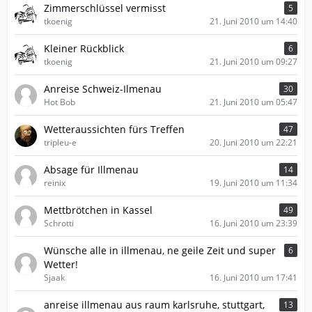
Zimmerschlüssel vermisst
5
tkoenig
21. Juni 2010 um 14:40
Kleiner Rückblick
6
tkoenig
21. Juni 2010 um 09:27
Anreise Schweiz-Ilmenau
30
Hot Bob
21. Juni 2010 um 05:47
Wetteraussichten fürs Treffen
47
tripleu-e
20. Juni 2010 um 22:21
Absage für Illmenau
14
reinix
19. Juni 2010 um 11:34
Mettbrötchen in Kassel
49
Schrotti
16. Juni 2010 um 23:39
Wünsche alle in illmenau, ne geile Zeit und super
6
Wetter!
Sjaak
16. Juni 2010 um 17:41
anreise illmenau aus raum karlsruhe, stuttgart,
13